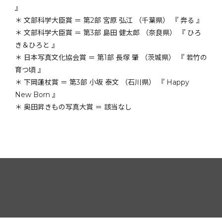
』
＊ 文部科学大臣賞 ＝ 第2部 宮原 弘江 （千葉県） 『 奔る 』
＊ 文部科学大臣賞 ＝ 第3部 島田 健太郎 （奈良県） 『 ひろ
き＆ひろと 』
＊ 日本写真文化協会賞 ＝ 第1部 長塚 肇 （茨城県） 『 若竹の
育つ頃 』
＊ 下岡蓮杖賞 ＝ 第3部 小坂 泰文 （石川県） 『 Happy
New Born 』
＊ 奥田昇きもの写真大賞 ＝ 該当なし