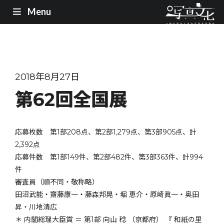
Menu
2018年8月27日
第62回全国展
応募枚数 第1部208点、第2部1,279点、第3部905点、計
2,392点
応募件数 第1部149件、第2部482件、第3部363件、計994
件
審査員（順不同・敬称略）
田沼武能・齋藤康一・藤森邦晃・堀 恵介・原崎眞一・奥田
昇・川地清広
＊ 内閣総理大臣賞 ＝ 第1部 向山 稔 （京都府） 『 和紙の里