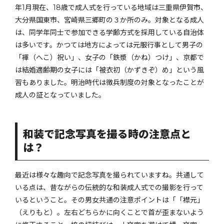
年1月現在、18歳で成人式を行っている地域は三重県伊賀市、
大分県国東市、宮崎県三郷町の３か所のみ。対象となる成人
は、同学年同士で参加できる学齢方式を採用している自治体
は多いです。かつては地方によっては元服行事として男子の
「褌（へこ）祝い」、女子の「鉄漿（かね）つけ」、京都で
は結婚適齢期の女子には「被衣初（かずきぞ）め」という風
習もありました。明治時代は徴兵制度の対象となったことが
成人の証となっていました。
和装で記念写真を撮る時の注意点と
は？
最近は様々な趣向で記念写真を撮られていますね。共通して
いる点は、昔ながらの伝統的な和装成人式での撮影を行って
いるということ。その男女共通の注意ポイントは「「襟元」
（えりもと）。左右どちらかに向くことで首が歪まないよう