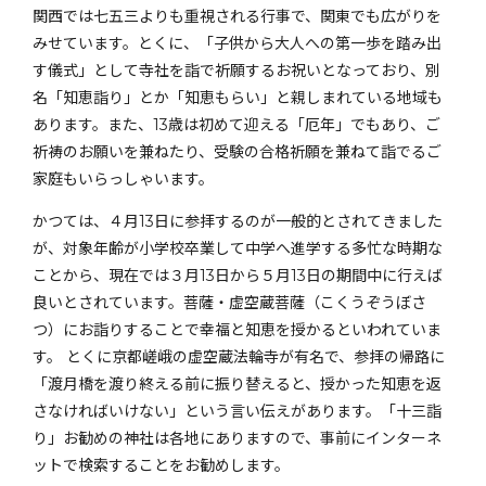
関西では七五三よりも重視される行事で、関東でも広がりを
みせています。とくに、「子供から大人への第一歩を踏み出
す儀式」として寺社を詣で祈願するお祝いとなっており、別
名「知恵詣り」とか「知恵もらい」と親しまれている地域も
あります。また、13歳は初めて迎える「厄年」でもあり、ご
祈祷のお願いを兼ねたり、受験の合格祈願を兼ねて詣でるご
家庭もいらっしゃいます。
かつては、４月13日に参拝するのが一般的とされてきました
が、対象年齢が小学校卒業して中学へ進学する多忙な時期な
ことから、現在では３月13日から５月13日の期間中に行えば
良いとされています。菩薩・虚空蔵菩薩（こくうぞうぼさ
つ）にお詣りすることで幸福と知恵を授かるといわれていま
す。 とくに京都嵯峨の虚空蔵法輪寺が有名で、参拝の帰路に
「渡月橋を渡り終える前に振り替えると、授かった知恵を返
さなければいけない」という言い伝えがあります。「十三詣
り」お勧めの神社は各地にありますので、事前にインターネ
ットで検索することをお勧めします。