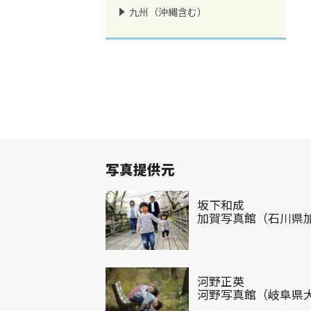
九州（沖縄含む）
写真提供元
坂下和成
加賀写真館（石川県
河野正英
河野写真館（岐阜県