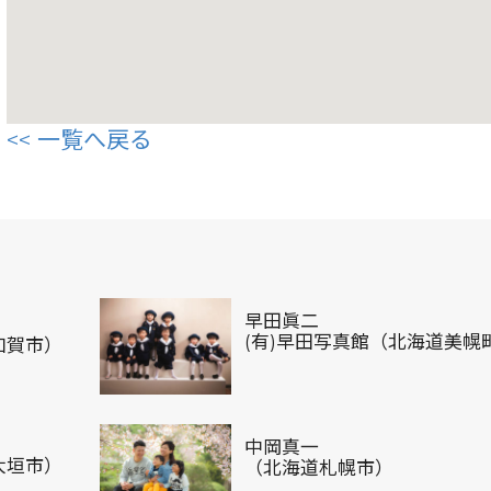
一覧へ戻る
早田眞二
(有)早田写真館（北海道美幌
加賀市）
中岡真一
大垣市）
（北海道札幌市）