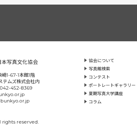
協会について
日本写真文化協会
写真館検索
崎1-67-1本館1階
コンテスト
ステムズ株式会社内
ポートレートギャラリー
:042-452-8369
夏期写真大学講座
nkyo.or.jp
-bunkyo.or.jp
コラム
rights reserved.