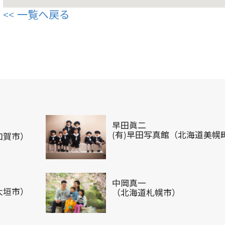
一覧へ戻る
早田眞二
(有)早田写真館（北海道美幌
加賀市）
中岡真一
大垣市）
（北海道札幌市）