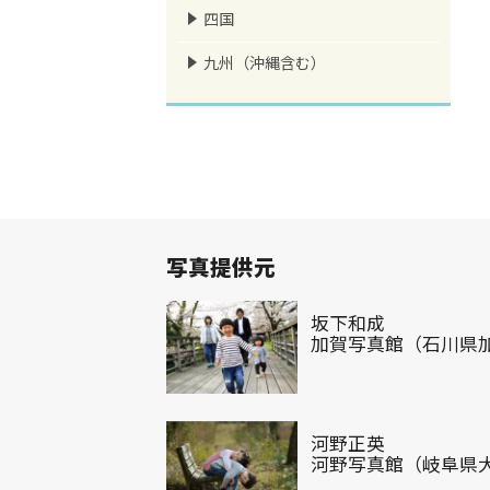
四国
九州（沖縄含む）
写真提供元
坂下和成
加賀写真館（石川県
河野正英
河野写真館（岐阜県