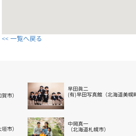
一覧へ戻る
早田眞二
(有)早田写真館（北海道美幌
加賀市）
中岡真一
大垣市）
（北海道札幌市）