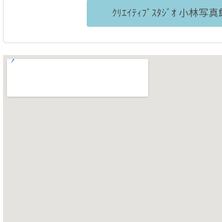
ｸﾘｴｲﾃｨﾌﾞｽﾀｼﾞｵ 小