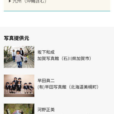
九州（沖縄含む）
写真提供元
坂下和成
加賀写真館（石川県加賀市）
早田眞二
(有)早田写真館（北海道美幌町）
河野正英