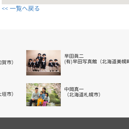
一覧へ戻る
早田眞二
(有)早田写真館（北海道美幌
加賀市）
中岡真一
大垣市）
（北海道札幌市）