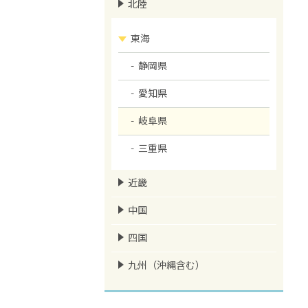
北陸
東海
静岡県
愛知県
岐阜県
三重県
近畿
中国
四国
九州（沖縄含む）