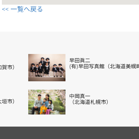
一覧へ戻る
早田眞二
(有)早田写真館（北海道美幌
加賀市）
中岡真一
大垣市）
（北海道札幌市）