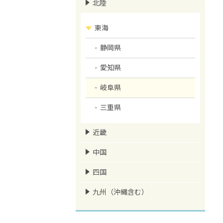
北陸
東海
静岡県
愛知県
岐阜県
三重県
近畿
中国
四国
九州（沖縄含む）