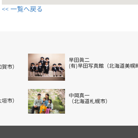
一覧へ戻る
早田眞二
(有)早田写真館（北海道美幌
加賀市）
中岡真一
大垣市）
（北海道札幌市）