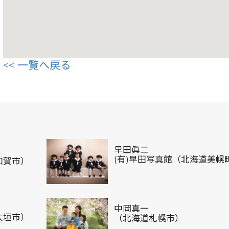
一覧へ戻る
早田眞二
(有)早田写真館（北海道美幌
加賀市）
中岡真一
大垣市）
（北海道札幌市）