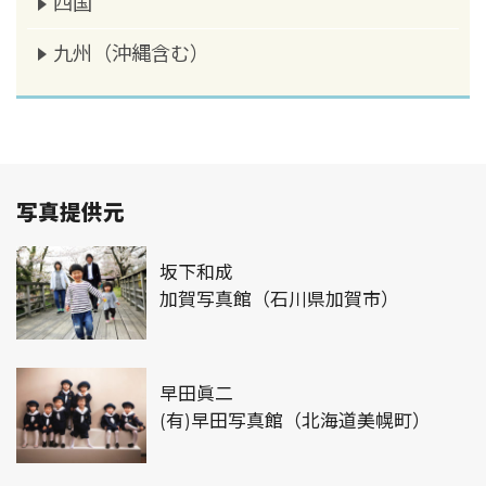
四国
九州（沖縄含む）
写真提供元
坂下和成
加賀写真館（石川県加賀市）
早田眞二
(有)早田写真館（北海道美幌町）