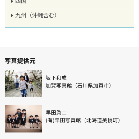
四国
九州（沖縄含む）
写真提供元
坂下和成
加賀写真館（石川県加賀市）
早田眞二
(有)早田写真館（北海道美幌町）