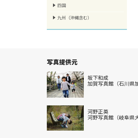
四国
九州（沖縄含む）
写真提供元
坂下和成
加賀写真館（石川県
河野正英
河野写真館（岐阜県