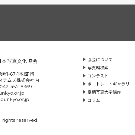
協会について
日本写真文化協会
写真館検索
崎1-67-1本館1階
コンテスト
ステムズ株式会社内
ポートレートギャラリー
:042-452-8369
夏期写真大学講座
nkyo.or.jp
-bunkyo.or.jp
コラム
rights reserved.