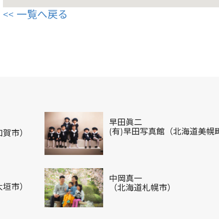
一覧へ戻る
早田眞二
(有)早田写真館（北海道美幌
加賀市）
中岡真一
大垣市）
（北海道札幌市）