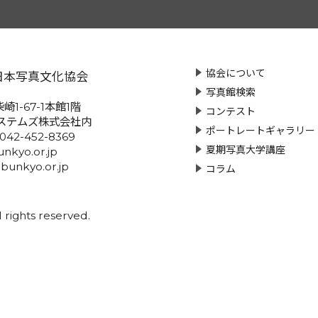
協会について
日本写真文化協会
写真館検索
崎1-67-1本館1階
コンテスト
ステムズ株式会社内
ポートレートギャラリー
:042-452-8369
夏期写真大学講座
nkyo.or.jp
-bunkyo.or.jp
コラム
rights reserved.